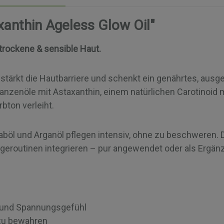
xanthin Ageless Glow Oil"
 trockene & sensible Haut.
 stärkt die Hautbarriere und schenkt ein genährtes, ausg
nzenöle mit Astaxanthin, einem natürlichen Carotinoid m
bton verleiht.
böl und Arganöl pflegen intensiv, ohne zu beschweren. Di
legeroutinen integrieren – pur angewendet oder als Ergä
it und Spannungsgefühl
s zu bewahren