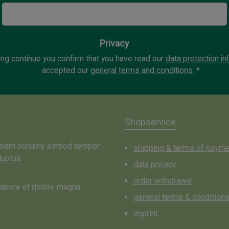
Privacy
ing continue you confirm that you have read our
data protection in
accepted our
general terms and conditions
.
*
Shopservice
d diam nonumy eirmod tempor
shipping & terms of paym
luptua.
data privacy
order withdrawal
 labore et dolore magna
general terms & condition
imprint