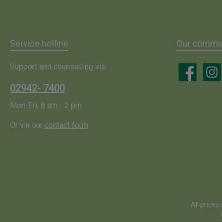
Service hotline
Our commun
Support and counselling via:
Facebook
Insta
02942- 7400
Mon-Fri, 8 am - 2 pm
Or via our
contact form
.
All prices