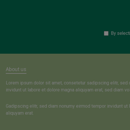
By select
About us
Lorem ipsum dolor sit amet, consetetur sadipscing elitr, se
invidunt ut labore et dolore magna aliquyam erat, sed diam vo
Gadipscing elitr, sed diam nonumy eirmod tempor invidunt ut
aliquyam erat.