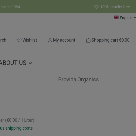
r since 1984
100% cruelty free
English
You have 0 wishlist items
rch
Wishlist
My account
Shopping cart
€0.00
ABOUT US
Provida Organics
ter
(€0.00 / 1 Liter)
lus shipping costs