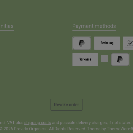
ities
Payment methods
gram
PayPal
Invoice
Direc
Paid in advance
Pay Later
Revoke order
 incl. VAT plus
shipping costs
and possible delivery charges, if not stated
© 2026 Provida Organics - All Rights Reserved. Theme by
ThemeWare