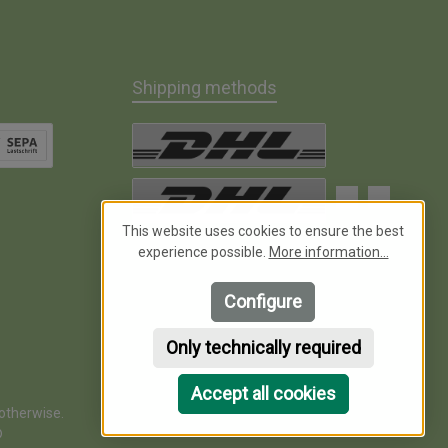
Shipping methods
t Debit
DHL Paket
This website uses cookies to ensure the best
DHL Kleinpaket
experience possible.
More information...
Configure
Only technically required
Accept all cookies
 otherwise.
®