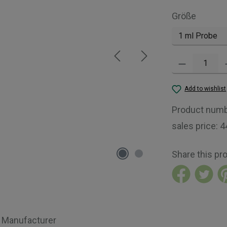
Select
Größe
Product Quantity:
Add to wishlist
Product num
sales price:
4
Share this pr
Manufacturer