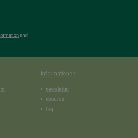
formation
and
Informationen
ent
newsletter
about us
faq
s