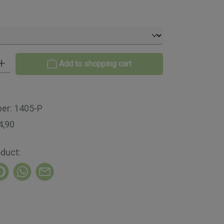
 Enter the desired amount or use the buttons to increase or decrease th
Add to shopping cart
ber:
1405-P
4,90
oduct: