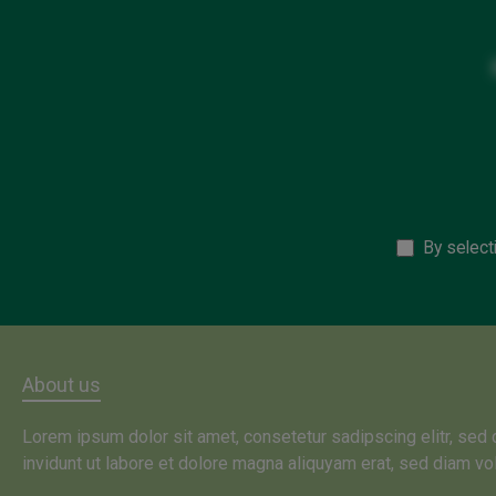
By select
About us
Lorem ipsum dolor sit amet, consetetur sadipscing elitr, se
invidunt ut labore et dolore magna aliquyam erat, sed diam vo