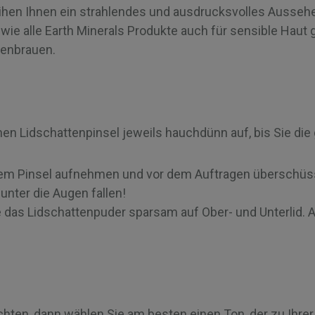
ihen Ihnen ein strahlendes und ausdrucksvolles Aussehe
wie alle Earth Minerals Produkte auch für sensible Haut 
genbrauen.
nen Lidschattenpinsel jeweils hauchdünn auf, bis Sie di
t dem Pinsel aufnehmen und vor dem Auftragen überschüs
unter die Augen fallen!
e das Lidschattenpuder sparsam auf Ober- und Unterlid. 
ten, dann wählen Sie am besten einen Ton, der zu Ihrer