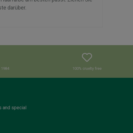
ste darüber.
e 1984
100% cruelty free
s and special