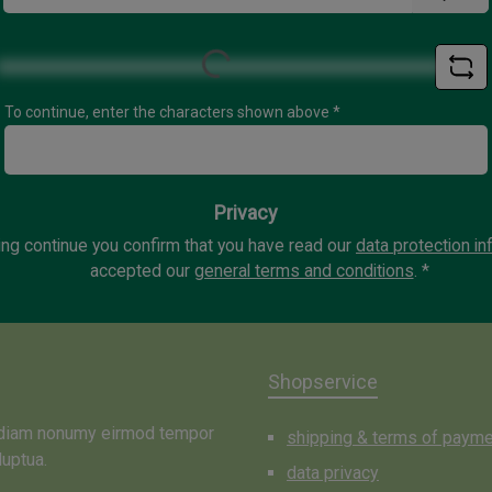
*
Loading...
To continue, enter the characters shown above
*
Privacy
ing continue you confirm that you have read our
data protection in
accepted our
general terms and conditions
.
*
Shopservice
d diam nonumy eirmod tempor
shipping & terms of paym
luptua.
data privacy