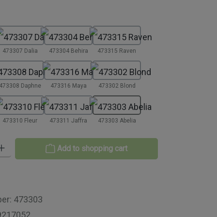
473307 Dalia
473304 Behira
473315 Raven
473308 Daphne
473316 Maya
473302 Blond
473310 Fleur
473311 Jaffra
473303 Abelia
 Enter the desired amount or use the buttons to increase or decrease th
Add to shopping cart
ber:
473303
9217052