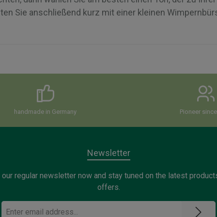
en Sie anschließend kurz mit einer kleinen Wimpernbür
handmade in Germany
Pioneer sinc
Newsletter
 our regular newsletter now and stay tuned on the latest product
offers.
Email
address