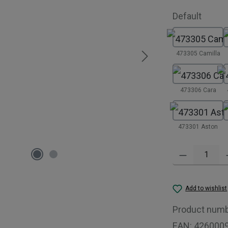
Select
Default
473305 Camilla
473306 Cara
473301 Aston
Product Quantity:
Add to wishlist
Product num
EAN:
426000