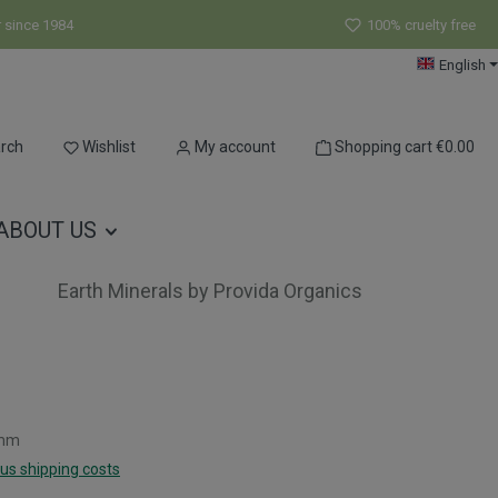
r since 1984
100% cruelty free
English
You have 0 wishlist items
rch
Wishlist
My account
Shopping cart
€0.00
ABOUT US
Earth Minerals by Provida Organics
amm
lus shipping costs