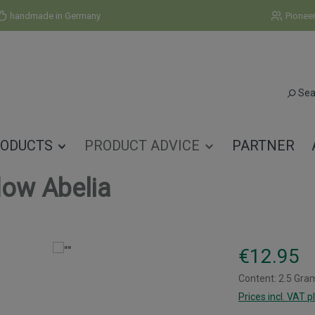
handmade in Germany
Pionee
Sea
ODUCTS
PRODUCT ADVICE
PARTNER
dow Abelia
Regular price:
€12.95
Content:
2.5 Gr
Prices incl. VAT p