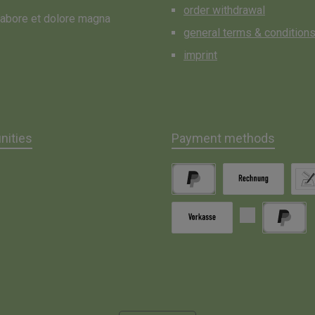
order withdrawal
 labore et dolore magna
general terms & condition
imprint
ities
Payment methods
gram
PayPal
Invoice
Direc
Paid in advance
Pay Later