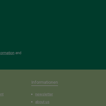
formation
and
Informationen
ent
newsletter
about us