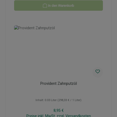
In den Warenkorb
Provident Zahnputzöl
Inhalt:
0.03 Liter
(298,33 € / 1 Liter)
Regulärer Preis:
8,95 €
Preise inkl. MwSt. zzgl. Versandkosten