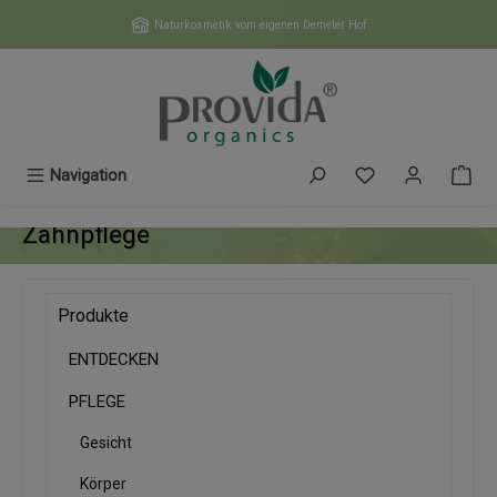
Zum Hauptinhalt springen
Naturkosmetik vom eigenen Demeter Hof
Du hast 0 Produk
Navigation
Zahnpflege
Produkte
ENTDECKEN
PFLEGE
Gesicht
Körper