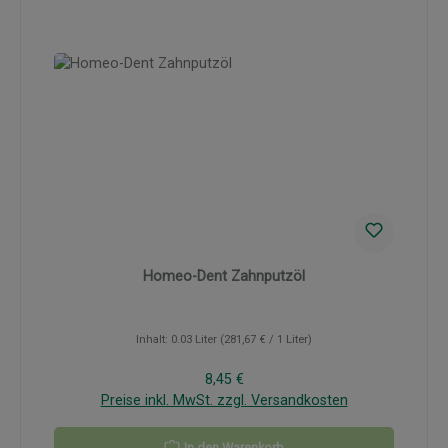
Homeo-Dent Zahnputzöl
Inhalt:
0.03 Liter
(281,67 € / 1 Liter)
Regulärer Preis:
8,45 €
Preise inkl. MwSt. zzgl. Versandkosten
In den Warenkorb