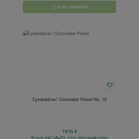
In den Warenkorb
Eyeshadow/ Concealer Pinsel No. 13
Regulärer Preis:
18,95 €
Preise inkl. MwSt. zzgl. Versandkosten