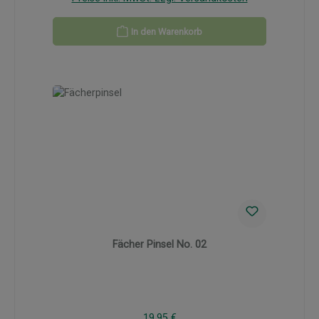
In den Warenkorb
Fächer Pinsel No. 02
Regulärer Preis:
19,95 €