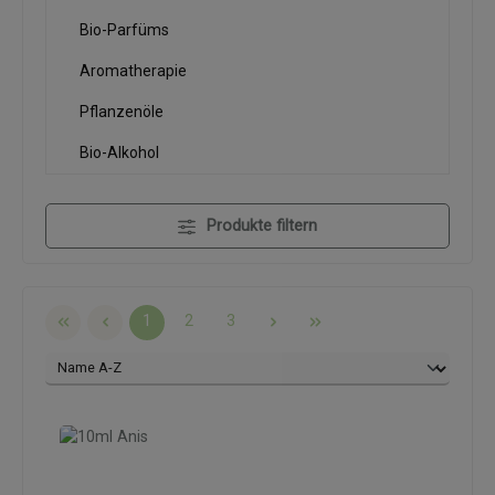
Bio-Parfüms
Aromatherapie
Pflanzenöle
Bio-Alkohol
Produkte filtern
Seite
Seite
Seite
1
2
3