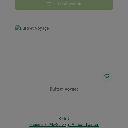
In den Warenkorb
Duftset Voyage
Regulärer Preis:
8,45 €
Preise inkl. MwSt. zzgl. Versandkosten