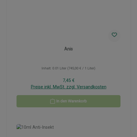
Anis
Inhalt:
0.01 Liter
(745,00 € / 1 Liter)
Regulärer Preis:
7,45 €
Preise inkl. MwSt. zzgl. Versandkosten
In den Warenkorb