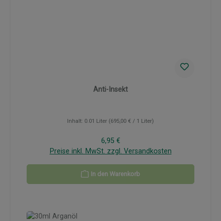
Anti-Insekt
Inhalt:
0.01 Liter
(695,00 € / 1 Liter)
Regulärer Preis:
6,95 €
Preise inkl. MwSt. zzgl. Versandkosten
In den Warenkorb