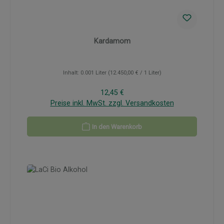
Kardamom
Inhalt:
0.001 Liter
(12.450,00 € / 1 Liter)
Regulärer Preis:
12,45 €
Preise inkl. MwSt. zzgl. Versandkosten
In den Warenkorb