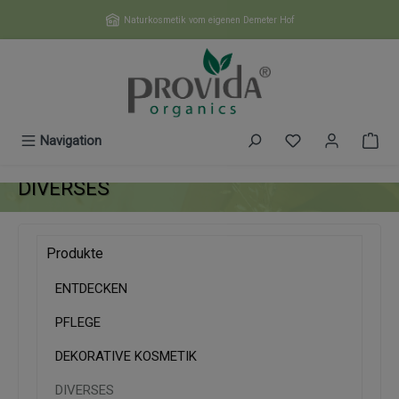
Zum Hauptinhalt springen
Naturkosmetik vom eigenen Demeter Hof
Du hast 0 Produk
Navigation
DIVERSES
Produkte
ENTDECKEN
PFLEGE
DEKORATIVE KOSMETIK
DIVERSES