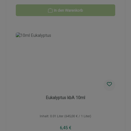
In den Warenkorb
Eukalyptus kbA 10ml
Inhalt:
0.01 Liter
(645,00 € / 1 Liter)
Regulärer Preis:
6,45 €