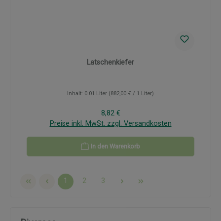
Latschenkiefer
Inhalt:
0.01 Liter
(882,00 € / 1 Liter)
Regulärer Preis:
8,82 €
Preise inkl. MwSt. zzgl. Versandkosten
In den Warenkorb
Seite
Seite
Seite
1
2
3