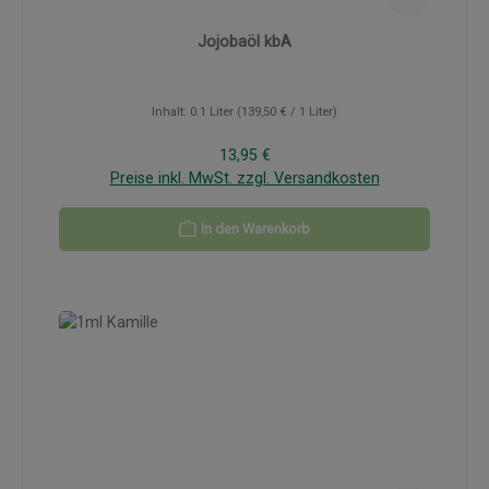
Jojobaöl kbA
Inhalt:
0.1 Liter
(139,50 € / 1 Liter)
Regulärer Preis:
13,95 €
Preise inkl. MwSt. zzgl. Versandkosten
In den Warenkorb