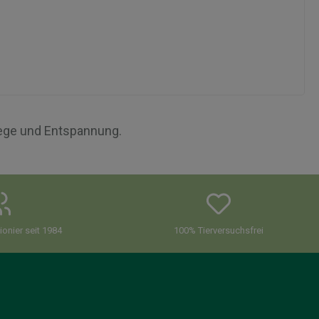
lege und Entspannung.
onier seit 1984
100% Tierversuchsfrei