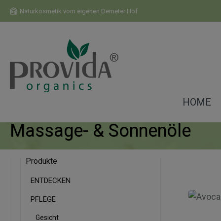
m Hauptinhalt springen
Zur Suche springen
Zur Hauptnavigation springen
Naturkosmetik vom eigenen Demeter Hof
HOME
Massage- & Sonnenöle
Produkte
ENTDECKEN
PFLEGE
Gesicht