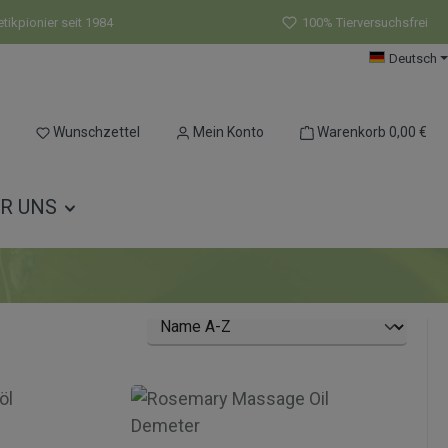
ikpionier seit 1984
100% Tierversuchsfrei
Deutsch
Du hast 0 Produkte auf dem Merkzettel
Wunschzettel
Mein Konto
Warenkorb
0,00 €
R UNS