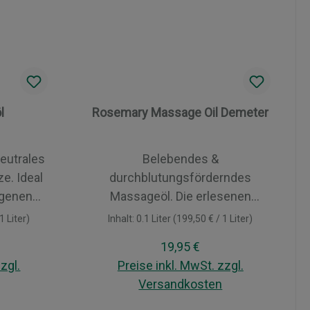
l
Rosemary Massage Oil Demeter
Belebendes &
e. Ideal
durchblutungsförderndes
igenen
Massageöl. Die erlesenen
 oder
hochwertigen Rohstoffe
1 Liter)
Inhalt:
0.1 Liter
(199,50 € / 1 Liter)
machen dieses Demeter
reis:
Regulärer Preis:
19,95 €
erischen
zertifizierte Massageöl zu einer
zgl.
Preise inkl. MwSt. zzgl.
ntraten
Wohltat für Geist und Körper! Es
Versandkosten
gene
wirkt in besonderem Maße
 Aroma-
erfrischend, belebend und