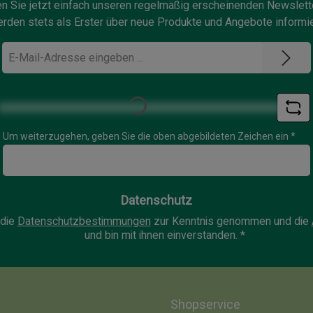
ch an Vitaminen und
n Sie jetzt einfach unseren regelmäßig erscheinenden Newslett
ttigten Fettsäuren. Es
rden stets als Erster über neue Produkte und Angebote informie
empfiehlt sich bei
E-
annungs-Massagen und
Mail-
 Pflege spröder und
Adresse
*
ockener Körperhaut.
Loading...
ung Eine kleine Menge
Hand geben und sanft zur
Um weiterzugehen, geben Sie die oben abgebildeten Zeichen ein
*
 auf die Haut auftragen.
ebrauch gut schütteln!-
Datenschutz
 die
Datenschutzbestimmungen
zur Kenntnis genommen und die
und bin mit ihnen einverstanden.
*
Shopservice