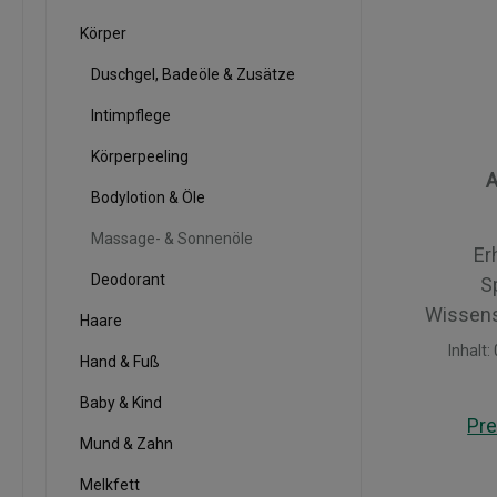
Körper
Duschgel, Badeöle & Zusätze
Intimpflege
Körperpeeling
A
Bodylotion & Öle
Massage- & Sonnenöle
Er
Deodorant
S
Wissens
Haare
beweiße
Inhalt:
Hand & Fuß
UVB-St
Faltenb
Baby & Kind
Pre
Spannk
Mund & Zahn
Melkfett
Sonnen