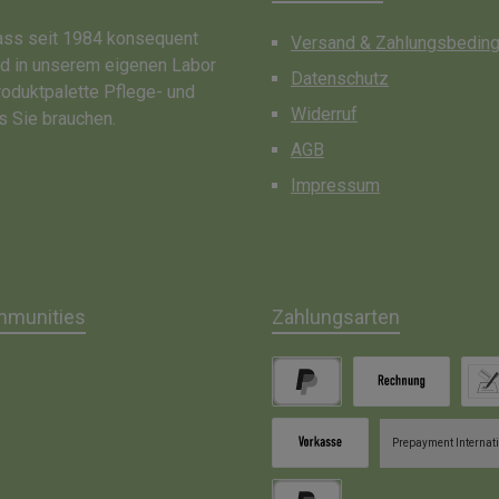
dass seit 1984 konsequent
Versand & Zahlungsbedin
nd in unserem eigenen Labor
Datenschutz
roduktpalette Pflege- und
Widerruf
s Sie brauchen.
AGB
Impressum
mmunities
Zahlungsarten
gram
PayPal
Rechnung
Lasts
Prepayment Internat
Vorkasse