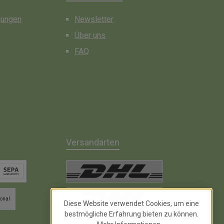
gungen
Newsletter
Über uns
FAQ
Versandarten
chrift inkl. 2% Skonto
DHL Paket
ional
Diese Website verwendet Cookies, um eine
bestmögliche Erfahrung bieten zu können.
DHL Kleinpaket