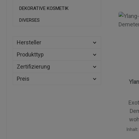
du
DEKORATIVE KOSMETIK
Lic
DIVERSES
Ra
Kompos
Wal
Hersteller
natürl
Produkttyp
das wei
schäd
Zertifizierung
Preis
Yla
feuch
vitalis
wir
Exot
Sonnen
Deme
erhalt
woh
und
Massa
Inhalt
Sonnen
bekannt