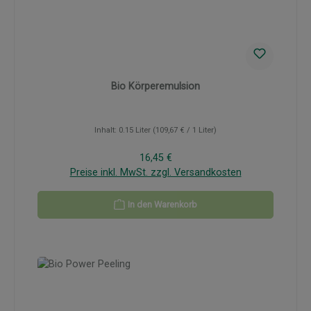
Bio Körperemulsion
Inhalt:
0.15 Liter
(109,67 € / 1 Liter)
Regulärer Preis:
16,45 €
Preise inkl. MwSt. zzgl. Versandkosten
In den Warenkorb