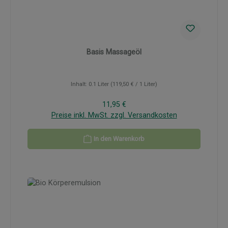
Basis Massageöl
Inhalt:
0.1 Liter
(119,50 € / 1 Liter)
Regulärer Preis:
11,95 €
Preise inkl. MwSt. zzgl. Versandkosten
In den Warenkorb