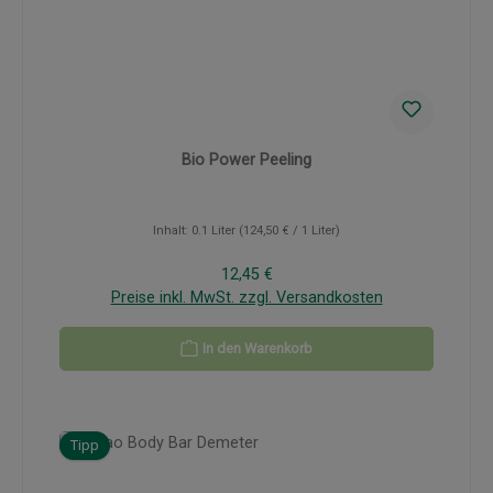
Bio Power Peeling
Inhalt:
0.1 Liter
(124,50 € / 1 Liter)
Regulärer Preis:
12,45 €
Preise inkl. MwSt. zzgl. Versandkosten
In den Warenkorb
Tipp