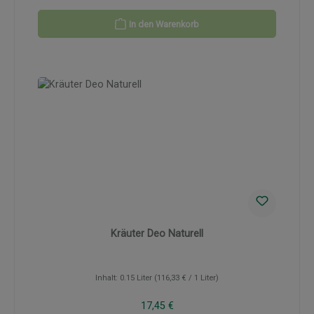
In den Warenkorb
Kräuter Deo Naturell
Inhalt:
0.15 Liter
(116,33 € / 1 Liter)
Regulärer Preis:
17,45 €