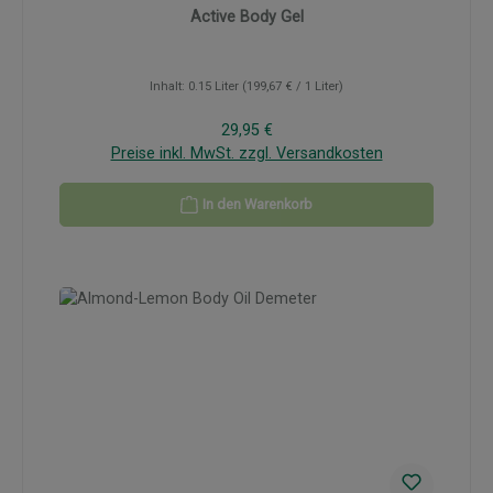
Active Body Gel
Inhalt:
0.15 Liter
(199,67 € / 1 Liter)
Regulärer Preis:
29,95 €
Preise inkl. MwSt. zzgl. Versandkosten
In den Warenkorb