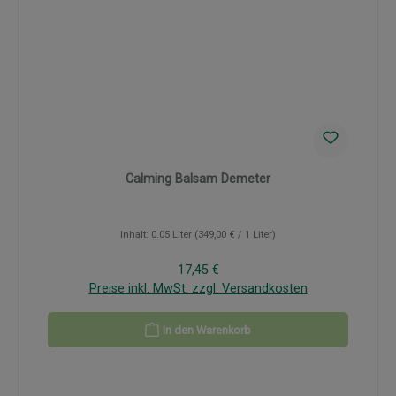
Calming Balsam Demeter
Inhalt:
0.05 Liter
(349,00 € / 1 Liter)
Regulärer Preis:
17,45 €
Preise inkl. MwSt. zzgl. Versandkosten
In den Warenkorb