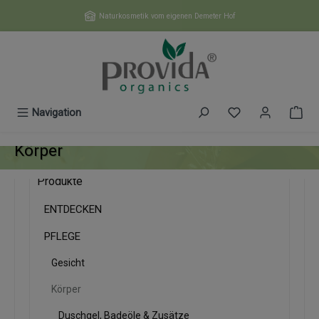
Zum Hauptinhalt springen
Naturkosmetik vom eigenen Demeter Hof
Du hast 0 Produk
Navigation
Körper
Produkte
ENTDECKEN
PFLEGE
Gesicht
Körper
Duschgel, Badeöle & Zusätze