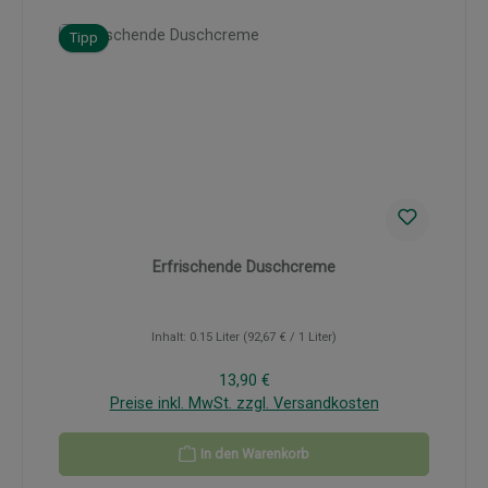
Tipp
Erfrischende Duschcreme
Inhalt:
0.15 Liter
(92,67 € / 1 Liter)
Regulärer Preis:
13,90 €
Preise inkl. MwSt. zzgl. Versandkosten
In den Warenkorb