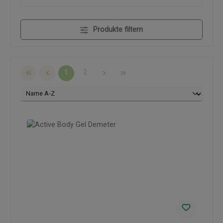
Produkte filtern
Seite
Seite
1
2