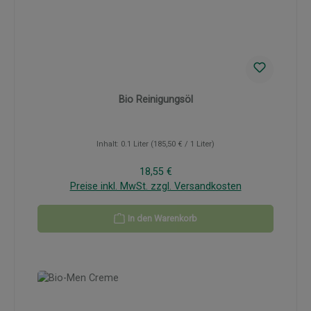
Bio Reinigungsöl
Inhalt:
0.1 Liter
(185,50 € / 1 Liter)
Regulärer Preis:
18,55 €
Preise inkl. MwSt. zzgl. Versandkosten
In den Warenkorb