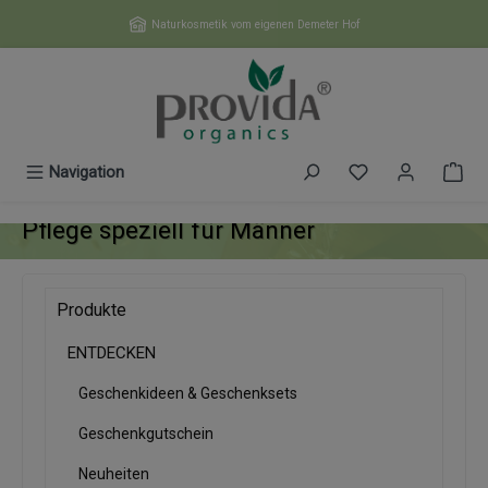
Zum Hauptinhalt springen
Naturkosmetik vom eigenen Demeter Hof
Du hast 0 Produk
Navigation
Pflege speziell für Männer
Produkte
ENTDECKEN
Geschenkideen & Geschenksets
Geschenkgutschein
Neuheiten