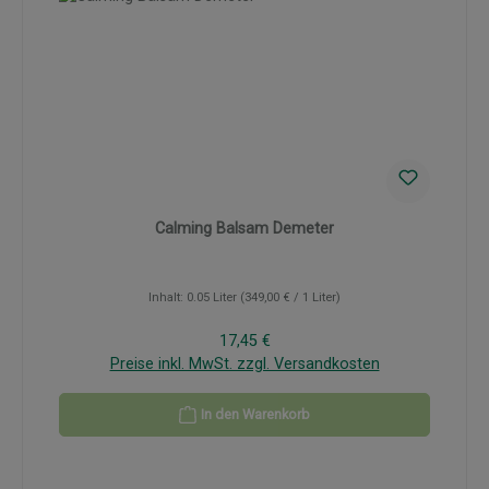
Calming Balsam Demeter
Inhalt:
0.05 Liter
(349,00 € / 1 Liter)
Regulärer Preis:
17,45 €
Preise inkl. MwSt. zzgl. Versandkosten
In den Warenkorb