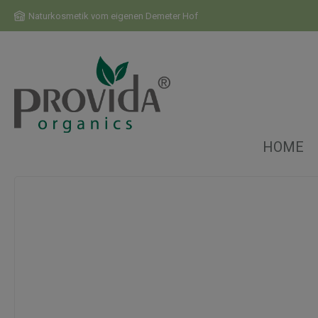
m Hauptinhalt springen
Zur Suche springen
Zur Hauptnavigation springen
Naturkosmetik vom eigenen Demeter Hof
HOME