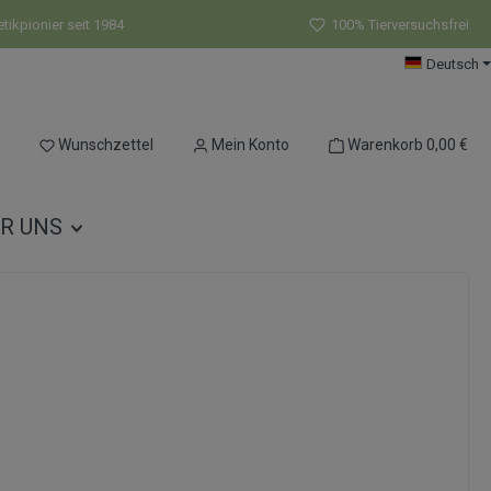
ikpionier seit 1984
100% Tierversuchsfrei
Deutsch
Du hast 0 Produkte auf dem Merkzettel
Wunschzettel
Mein Konto
Warenkorb
0,00 €
R UNS