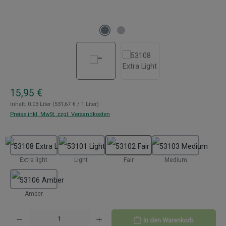
Regulärer Preis:
15,95 €
Inhalt:
0.03 Liter
(531,67 € / 1 Liter)
Preise inkl. MwSt. zzgl. Versandkosten
auswählen
Extra light
Light
Fair
Medium
Amber
Produkt Anzahl: Gib den gewünschten Wert ein oder benutze die Schaltflächen um 
In den Warenkorb