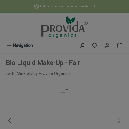
Zum Hauptinhalt springen
Naturkosmetik vom eigenen Demeter Hof
Du hast 0 Produk
Navigation
Bio Liquid Make-Up - Fair
Earth Minerals by Provida Organics
Bildergalerie überspringen