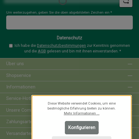
Loading...
Um weiterzugehen, geben Sie die oben abgebildeten Zeichen ein
*
Datenschutz
Ich habe die
Datenschutzbestimmungen
zur Kenntnis genommen
und die
AGB
gelesen und bin mit ihnen einverstanden.
*
Über uns
Shopservice
Informationen
Service-Hotline
Diese Website verwendet Cookies, um eine
bestmögliche Erfahrung bieten zu können.
Unsere Communities
Mehr Informationen ...
Zahlungsarten
Konfigurieren
Versandarten