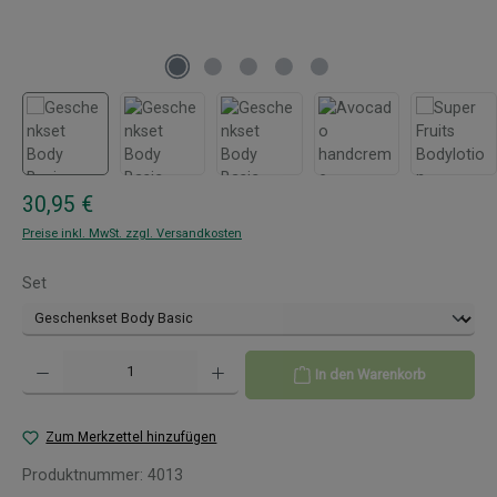
Regulärer Preis:
30,95 €
Preise inkl. MwSt. zzgl. Versandkosten
auswählen
Set
Produkt Anzahl: Gib den gewünschten Wert ein oder benutze die Schaltflächen um 
In den Warenkorb
Zum Merkzettel hinzufügen
Produktnummer:
4013