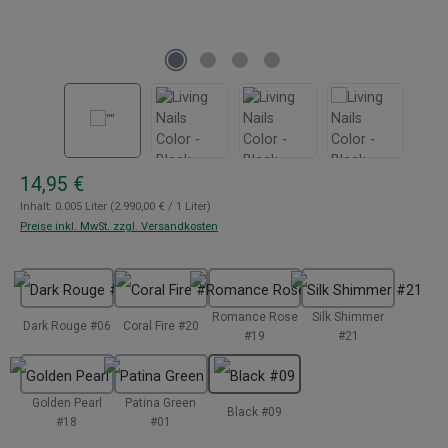
Regulärer Preis:
14,95 €
Inhalt:
0.005 Liter
(2.990,00 € / 1 Liter)
Preise inkl. MwSt. zzgl. Versandkosten
auswählen
Romance Rose
Silk Shimmer
Dark Rouge #06
Coral Fire #20
#19
#21
Golden Pearl
Patina Green
Black #09
#18
#01