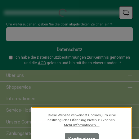
*
Loading...
Um weiterzugehen, geben Sie die oben abgebildeten Zeichen ein
*
Datenschutz
Ich habe die
Datenschutzbestimmungen
zur Kenntnis genommen
und die
AGB
gelesen und bin mit ihnen einverstanden.
*
Über uns
Shopservice
Informationen
Service-Hotline
Diese Website verwendet Cookies, um eine
bestmögliche Erfahrung bieten zu können.
Unsere Communities
Mehr Informationen ...
Zahlungsarten