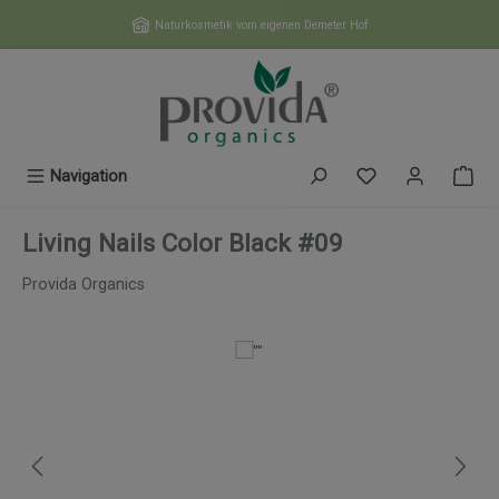
Zum Hauptinhalt springen
Naturkosmetik vom eigenen Demeter Hof
Du hast 0 Produk
Navigation
Living Nails Color Black #09
Provida Organics
Bildergalerie überspringen