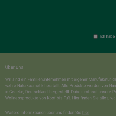
Ich habe
Über uns
Wir sind ein Familienunternehmen mit eigener Manufakatur, 
wahre Naturkosmetik herstellt. Alle Produkte werden von Ha
in Geseke, Deutschland, hergestellt. Dabei umfasst unsere P
Wellnessprodukte von Kopf bis Fuß. Hier finden Sie alles, wa
Weitere Informationen über uns finden Sie
hier
.