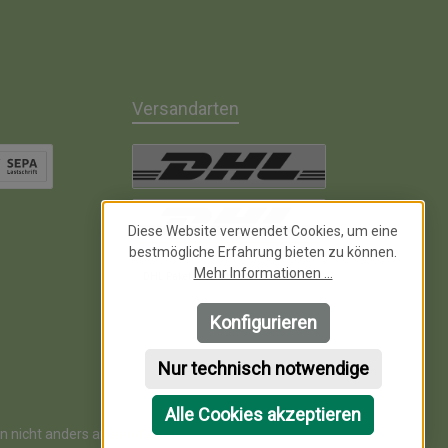
Versandarten
chrift inkl. 2% Skonto
DHL Paket
Diese Website verwendet Cookies, um eine
bestmögliche Erfahrung bieten zu können.
n
DHL Kleinpaket
Mehr Informationen ...
DHL Paket International
UPS NL
Konfigurieren
Nur technisch notwendige
Alle Cookies akzeptieren
 nicht anders angegeben.