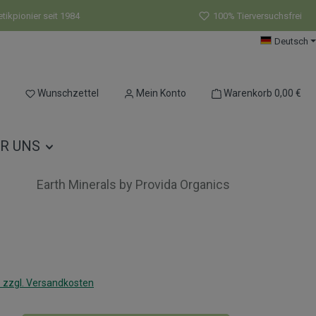
ikpionier seit 1984
100% Tierversuchsfrei
Deutsch
Du hast 0 Produkte auf dem Merkzettel
Wunschzettel
Mein Konto
Warenkorb
0,00 €
R UNS
Earth Minerals by Provida Organics
s:
. zzgl. Versandkosten