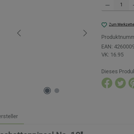
Produkt Anzahl: 
Zum Merkzette
Produktnumm
EAN:
426000
VK:
16.95
Dieses Produ
rsteller