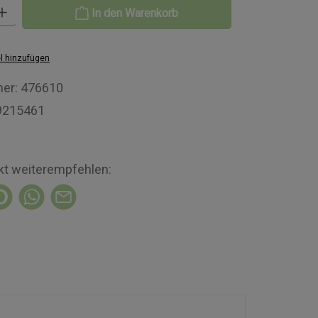
Gib den gewünschten Wert ein oder benutze die Schaltflächen um die A
In den Warenkorb
l hinzufügen
er:
476610
9215461
kt weiterempfehlen: