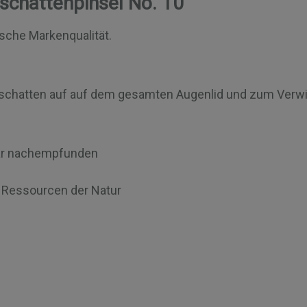
schattenpinsel No. 10"
tsche Markenqualität.
idschatten auf auf dem gesamten Augenlid und zum Verw
aar nachempfunden
r Ressourcen der Natur