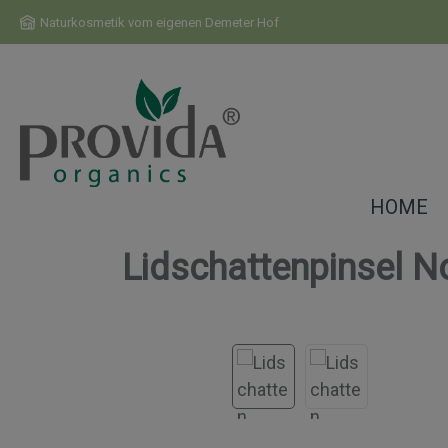
m Hauptinhalt springen
Zur Suche springen
Zur Hauptnavigation springen
Naturkosmetik vom eigenen Demeter Hof
HOME
Lidschattenpinsel N
Bildergalerie überspringen