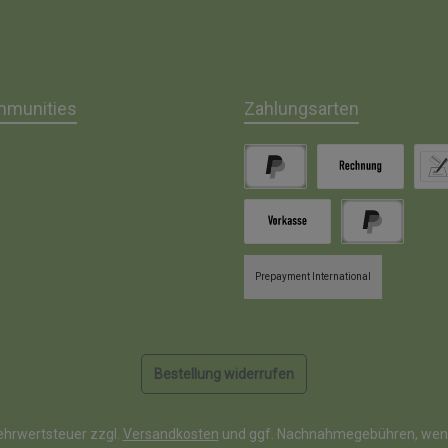
mmunities
Zahlungsarten
gram
PayPal
Rechnung
Lasts
Vorkasse
Später bezahle
Prepayment International
Bestellung widerrufen
Mehrwertsteuer zzgl.
Versandkosten
und ggf. Nachnahmegebühren, wenn