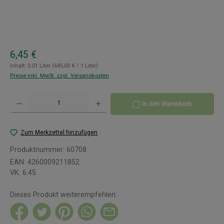
Regulärer Preis:
6,45 €
Inhalt:
0.01 Liter
(645,00 € / 1 Liter)
Preise inkl. MwSt. zzgl. Versandkosten
Produkt Anzahl: Gib den gewünschten Wert ein oder benutze die Schaltflächen um 
In den Warenkorb
Zum Merkzettel hinzufügen
Produktnummer:
60708
EAN:
4260009211852
VK:
6.45
Dieses Produkt weiterempfehlen: