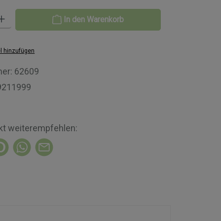
Gib den gewünschten Wert ein oder benutze die Schaltflächen um die A
In den Warenkorb
l hinzufügen
er:
62609
9211999
kt weiterempfehlen: