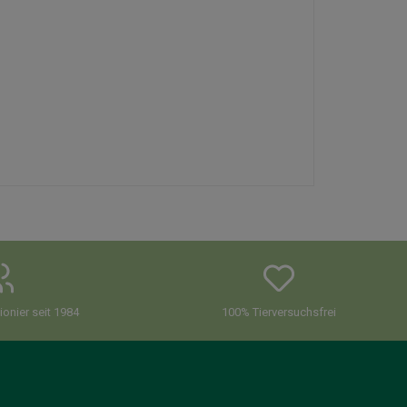
onier seit 1984
100% Tierversuchsfrei