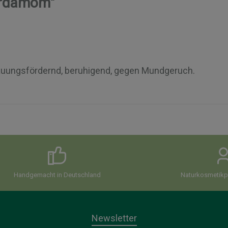
ardamom"
auungsfördernd, beruhigend, gegen Mundgeruch.
Handgemacht in Deutschland
Naturkosmetikpi
Newsletter