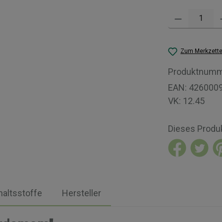
Produkt Anzahl: 
Zum Merkzette
Produktnumm
EAN:
426000
VK:
12.45
Dieses Produ
haltsstoffe
Hersteller