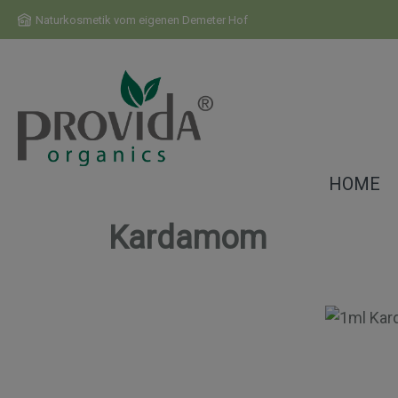
m Hauptinhalt springen
Zur Suche springen
Zur Hauptnavigation springen
Naturkosmetik vom eigenen Demeter Hof
HOME
Kardamom
Bildergalerie überspringen