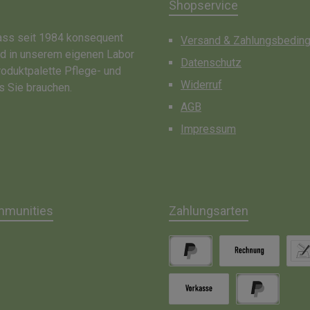
Shopservice
dass seit 1984 konsequent
Versand & Zahlungsbedin
nd in unserem eigenen Labor
Datenschutz
roduktpalette Pflege- und
Widerruf
s Sie brauchen.
AGB
Impressum
mmunities
Zahlungsarten
gram
PayPal
Rechnung
Lasts