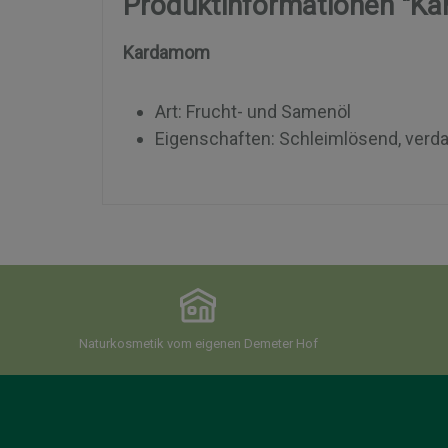
Produktinformationen "K
Kardamom
Art: Frucht- und Samenöl
Eigenschaften: Schleimlösend, verd
Naturkosmetik vom eigenen Demeter Hof