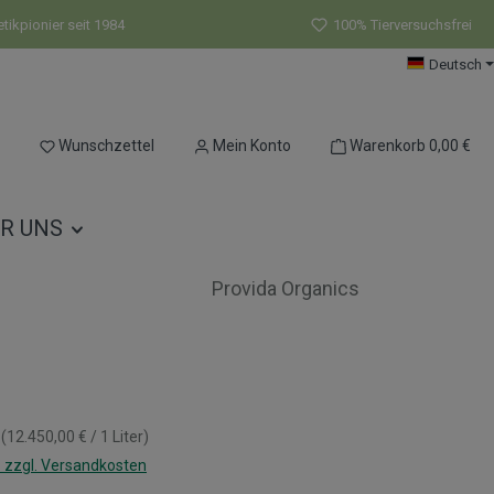
ikpionier seit 1984
100% Tierversuchsfrei
Deutsch
Du hast 0 Produkte auf dem Merkzettel
Wunschzettel
Mein Konto
Warenkorb
0,00 €
R UNS
Provida Organics
s:
r
(12.450,00 € / 1 Liter)
. zzgl. Versandkosten