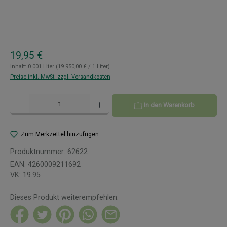
Regulärer Preis:
19,95 €
Inhalt:
0.001 Liter
(19.950,00 € / 1 Liter)
Preise inkl. MwSt. zzgl. Versandkosten
Produkt Anzahl: Gib den gewünschten Wert ein oder benutze die Schaltflächen um 
In den Warenkorb
Zum Merkzettel hinzufügen
Produktnummer:
62622
EAN:
4260009211692
VK:
19.95
Dieses Produkt weiterempfehlen: