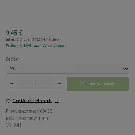
Regulärer Preis:
9,45 €
Inhalt:
0.01 Liter
(945,00 € / 1 Liter)
Preise inkl. MwSt. zzgl. Versandkosten
auswählen
Größe
Produkt Anzahl: Gib den gewünschten Wert ein oder benutze die Schaltflächen um 
In den Warenkorb
Zum Merkzettel hinzufügen
Produktnummer:
60635
EAN:
4260009211760
VK:
9.45