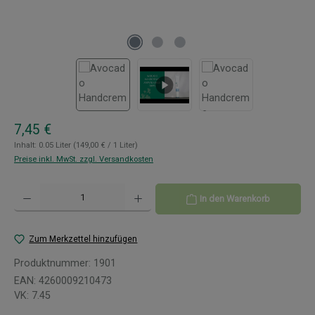
Regulärer Preis:
7,45 €
Inhalt:
0.05 Liter
(149,00 € / 1 Liter)
Preise inkl. MwSt. zzgl. Versandkosten
Produkt Anzahl: Gib den gewünschten Wert ein oder benutze die Schaltflächen um 
In den Warenkorb
Zum Merkzettel hinzufügen
Produktnummer:
1901
EAN:
4260009210473
VK:
7.45