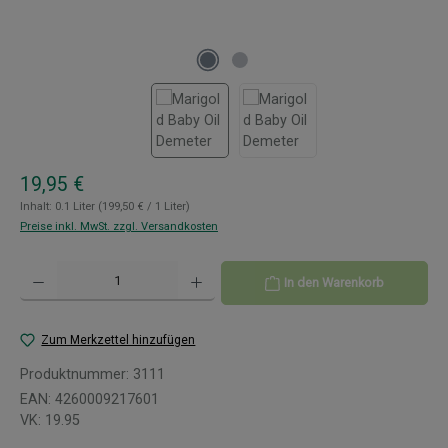
Regulärer Preis:
19,95 €
Inhalt:
0.1 Liter
(199,50 € / 1 Liter)
Preise inkl. MwSt. zzgl. Versandkosten
Produkt Anzahl: Gib den gewünschten Wert ein oder benutze die Schaltflächen um 
In den Warenkorb
Zum Merkzettel hinzufügen
Produktnummer:
3111
EAN:
4260009217601
VK:
19.95