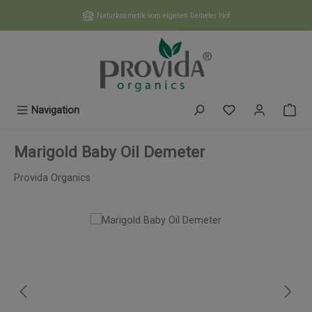
Zum Hauptinhalt springen
Naturkosmetik vom eigenen Demeter Hof
Du hast 0 Produk
Navigation
Marigold Baby Oil Demeter
Provida Organics
Bildergalerie überspringen