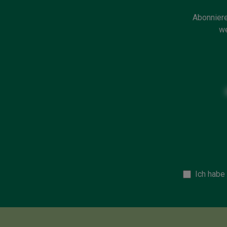
Abonniere
we
Ich habe