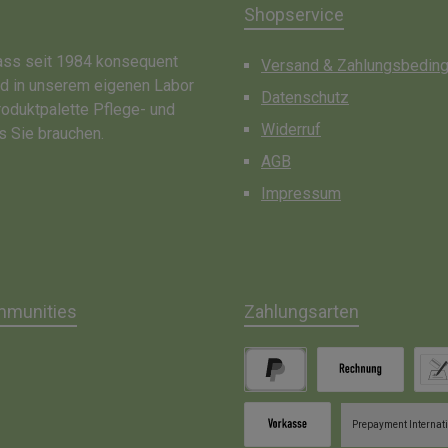
Shopservice
dass seit 1984 konsequent
Versand & Zahlungsbedin
nd in unserem eigenen Labor
Datenschutz
roduktpalette Pflege- und
Widerruf
s Sie brauchen.
AGB
Impressum
mmunities
Zahlungsarten
gram
PayPal
Rechnung
Lasts
Prepayment Internat