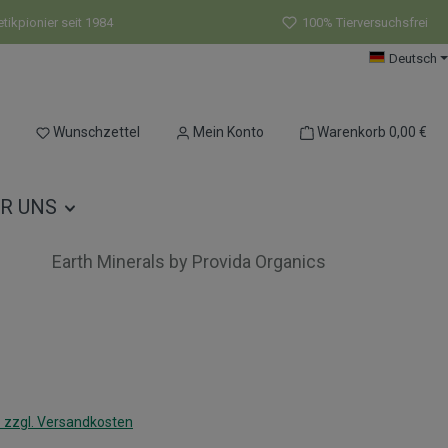
ikpionier seit 1984
100% Tierversuchsfrei
Deutsch
Du hast 0 Produkte auf dem Merkzettel
Wunschzettel
Mein Konto
Warenkorb
0,00 €
R UNS
Earth Minerals by Provida Organics
s:
. zzgl. Versandkosten