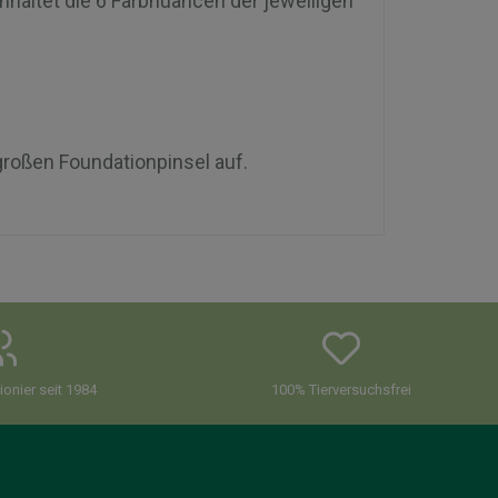
nhaltet die 6 Farbnuancen der jeweiligen
großen Foundationpinsel auf.
onier seit 1984
100% Tierversuchsfrei