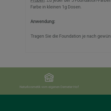
Proben
: Zu jeder der 5 Foundation-Farbe
Farbe in kleinen 1g Dosen.
Anwendung:
Tragen Sie die Foundation je nach gewün
Naturkosmetik vom eigenen Demeter Hof