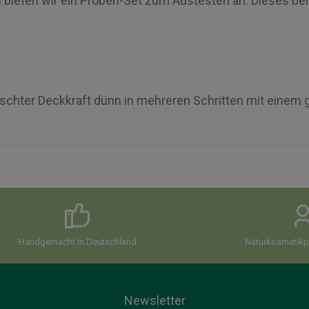
n bieten wir ein Proben-Set zum Austesten an. Dieses bei
schter Deckkraft dünn in mehreren Schritten mit einem 
Handgemacht in Deutschland
Naturkosmetikpi
Newsletter