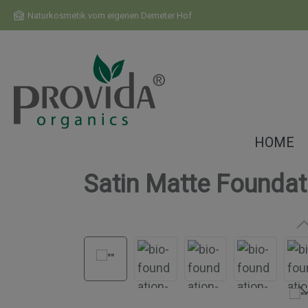
m Hauptinhalt springen
Zur Suche springen
Zur Hauptnavigation springen
Naturkosmetik vom eigenen Demeter Hof
HOME
Satin Matte Foundat
Bildergalerie überspringen