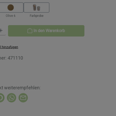
Olive 6
Farbprobe
Gib den gewünschten Wert ein oder benutze die Schaltflächen um die A
In den Warenkorb
l hinzufügen
er:
471110
kt weiterempfehlen: