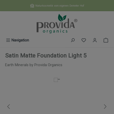
Zum Hauptinhalt springen
Naturkosmetik vom eigenen Demeter Hof
Du hast 0 Produk
Navigation
Satin Matte Foundation Light 5
Earth Minerals by Provida Organics
Bildergalerie überspringen