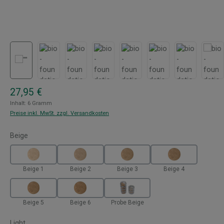
Regulärer Preis:
27,95 €
Inhalt:
6 Gramm
Preise inkl. MwSt. zzgl. Versandkosten
auswählen
Beige
Beige 1
Beige 2
Beige 3
Beige 4
Beige 5
Beige 6
Probe Beige
auswählen
Light