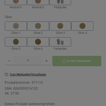
Neutral 5
Neutral 6
Farbprobe
auswählen
Olive
Olive 1
Olive 2
Olive 3
Olive 4
Olive 5
Olive 6
Farbprobe
Produkt Anzahl: Gib den gewünschten Wert ein oder benutze die Schaltflächen um 
In den Warenkorb
Zum Merkzettel hinzufügen
Produktnummer:
471115
EAN:
4260009216123
VK:
27.95
Dieses Produkt weiterempfehlen: