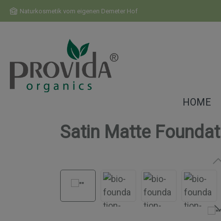
m Hauptinhalt springen
Zur Suche springen
Zur Hauptnavigation springen
Naturkosmetik vom eigenen Demeter Hof
HOME
Satin Matte Foundat
Bildergalerie überspringen