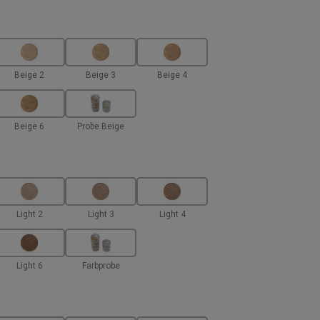
len
Beige 2
Beige 3
Beige 4
Beige 6
Probe Beige
en
Light 2
Light 3
Light 4
Light 6
Farbprobe
hlen