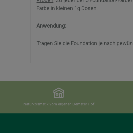
Proben
: Zu jeder der 5 Foundation-Farbe
Farbe in kleinen 1g Dosen.
Anwendung:
Tragen Sie die Foundation je nach gewün
Naturkosmetik vom eigenen Demeter Hof