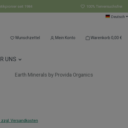
ikpionier seit 1984
100% Tierversuchsfrei
Deutsch
Du hast 0 Produkte auf dem Merkzettel
Wunschzettel
Mein Konto
Warenkorb
0,00 €
R UNS
Earth Minerals by Provida Organics
s:
. zzgl. Versandkosten