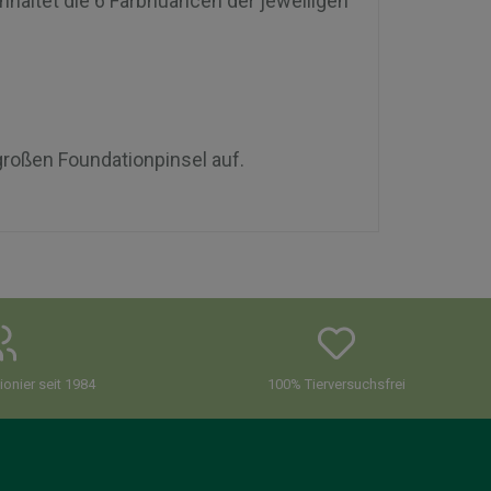
nhaltet die 6 Farbnuancen der jeweiligen
großen Foundationpinsel auf.
onier seit 1984
100% Tierversuchsfrei