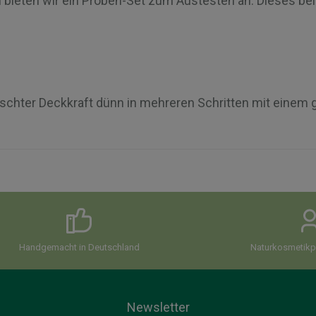
n bieten wir ein Proben-Set zum Austesten an. Dieses bei
schter Deckkraft dünn in mehreren Schritten mit einem 
Handgemacht in Deutschland
Naturkosmetikpi
Newsletter