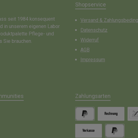
Shopservice
dass seit 1984 konsequent
Versand & Zahlungsbedin
nd in unserem eigenen Labor
Datenschutz
roduktpalette Pflege- und
Widerruf
s Sie brauchen.
AGB
Impressum
mmunities
Zahlungsarten
gram
PayPal
Rechnung
Lasts