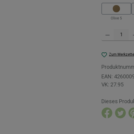
Olive 5
Produkt Anzahl: 
Zum Merkzette
Produktnumm
EAN:
426000
VK:
27.95
Dieses Produ