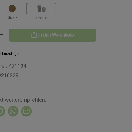
Olive 6
Farbprobe
Gib den gewünschten Wert ein oder benutze die Schaltflächen um die A
In den Warenkorb
l hinzufügen
er:
471134
9216239
kt weiterempfehlen: