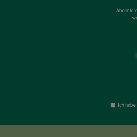
Abonniere
we
Ich habe