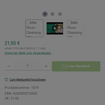
Regulärer Preis:
21,95 €
Inhalt:
0.15 Liter
(146,33 € / 1 Liter)
Preise inkl. MwSt. zzgl. Versandkosten
Produkt Anzahl: Gib den gewünschten Wert ein oder benutze die Schaltflächen um 
In den Warenkorb
Zum Merkzettel hinzufügen
Produktnummer:
1519
EAN:
4260009215065
VK:
21.95