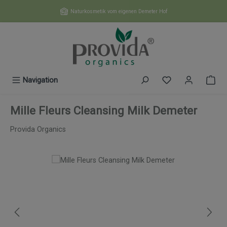
Zum Hauptinhalt springen
Naturkosmetik vom eigenen Demeter Hof
Du hast 0 Produk
Navigation
Mille Fleurs Cleansing Milk Demeter
Provida Organics
Bildergalerie überspringen