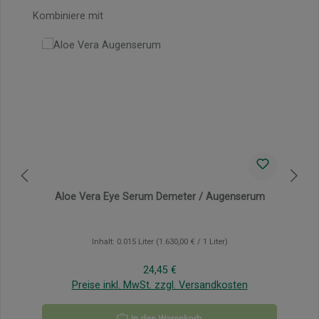
Produktgalerie überspringen
Kombiniere mit
Aloe Vera Eye Serum Demeter / Augenserum
Inhalt:
0.015 Liter
(1.630,00 € / 1 Liter)
Regulärer Preis:
24,45 €
Preise inkl. MwSt. zzgl. Versandkosten
In den Warenkorb