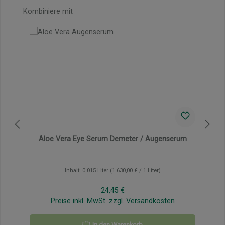
Produktgalerie überspringen
Kombiniere mit
Aloe Vera Eye Serum Demeter / Augenserum
Inhalt:
0.015 Liter
(1.630,00 € / 1 Liter)
Regulärer Preis:
24,45 €
Preise inkl. MwSt. zzgl. Versandkosten
In den Warenkorb