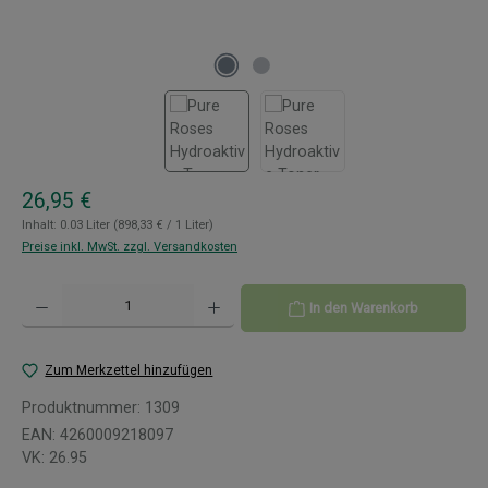
Regulärer Preis:
26,95 €
Inhalt:
0.03 Liter
(898,33 € / 1 Liter)
Preise inkl. MwSt. zzgl. Versandkosten
Produkt Anzahl: Gib den gewünschten Wert ein oder benutze die Schaltflächen um 
In den Warenkorb
Zum Merkzettel hinzufügen
Produktnummer:
1309
EAN:
4260009218097
VK:
26.95