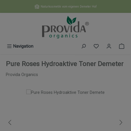
Zum Hauptinhalt springen
Naturkosmetik vom eigenen Demeter Hof
Du hast 0 Produk
Navigation
Pure Roses Hydroaktive Toner Demeter
Provida Organics
Bildergalerie überspringen