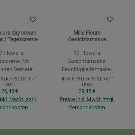
Fleurs day cream
Mille Fleurs
r / Tagescreme
Gesichtsmaske
Demeter
2-Flowers
12-Flowers
escreme. Mit
Gesichtsmaske.
enden Demeter
Feuchtigkeitsmaske.
zenölen. Die
Eine ideale Ergänzung
05 Liter
(529,00 € / 1
Inhalt:
0.05 Liter
(589,00 € / 1
Liter)
Liter)
altige Rezeptur
zur Tages- und
Regulärer Preis:
Regulärer Preis:
26,45 €
29,45 €
ps- und Olivenöl
Nachtpflege der Mille
inkl. MwSt. zzgl.
Preise inkl. MwSt. zzgl.
bietet der
Fleurs Pflegecremes:
sandkosten
Versandkosten
chsvollen Haut
Die anspruchsvolle und
chützende
reife Haut erhält mit
 den Warenkorb
In den Warenkorb
ivpflege, wirkt
dieser pflegenden
egenerierend und
Maske dank wertvollster