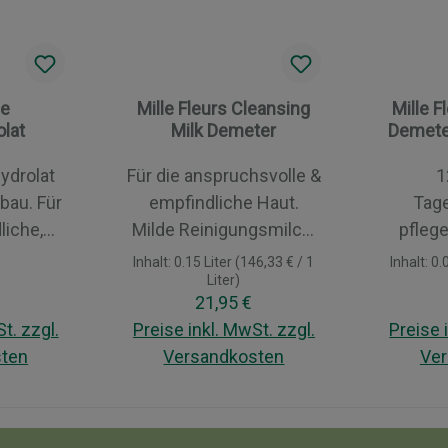
se
Mille Fleurs Cleansing
Mille 
lat
Milk Demeter
Demete
ydrolat
Für die anspruchsvolle &
1
bau. Für
empfindliche Haut.
Tag
liche,
Milde Reinigungsmilch.
pfleg
ormaler
Mit wertvollen
Pflan
Inhalt:
0.15 Liter
(146,33 € / 1
Inhalt:
0.
Liter)
Pflanzenextrakten. Die
reichh
er Preis:
Regulärer Preis:
21,95 €
es,
milde Reinigungsmilch
mit Ra
t. zzgl.
Preise inkl. MwSt. zzgl.
Preise 
tes
sorgt mit Ihren
sten
Versandkosten
Ver
t aus
wertvollen
anspru
u. Das
Pflanzenextrakten für
s
enkorb
In den Warenkorb
In
n diesem
die sanfte und
Intens
ullen
gründliche
sanft r