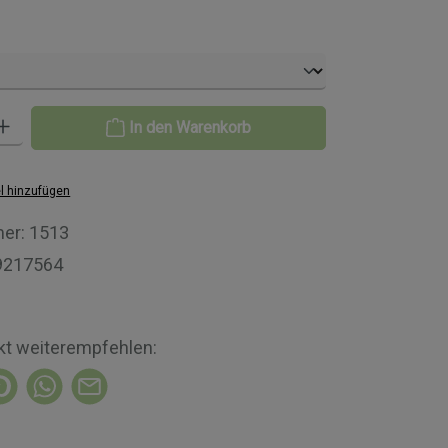
len
Gib den gewünschten Wert ein oder benutze die Schaltflächen um die A
In den Warenkorb
l hinzufügen
er:
1513
9217564
kt weiterempfehlen: