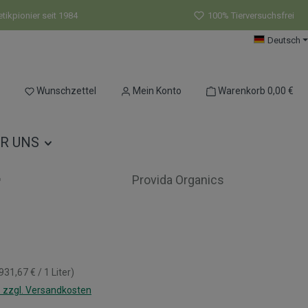
ikpionier seit 1984
100% Tierversuchsfrei
Deutsch
Du hast 0 Produkte auf dem Merkzettel
Wunschzettel
Mein Konto
Warenkorb
0,00 €
R UNS
Provida Organics
s:
931,67 € / 1 Liter)
. zzgl. Versandkosten