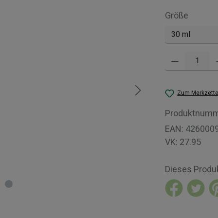
auswäh
Größe
Produkt Anzahl: 
Zum Merkzette
Produktnumm
EAN:
426000
VK:
27.95
Dieses Produ