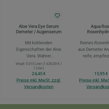
Aloe Vera Eye Serum
Aqua Ro
Demeter / Augenserum
Rosenhydro
Mit kühlenden
Reines Rosenh
Eigenschaften der Aloe
aus Demeter An
Vera. Wahrer
reife, empfind
Feuchtigeitsspender.
unreine und n
Inhalt:
0.015 Liter
(1.630,00 € /
1 Liter)
Das Demeter Aloe Vera
Haut. Provida aqua rose
Regulärer Preis:
Regulär
24,45 €
15,95 €
Augenserum ist ein
ist ein rein
Preise inkl. MwSt. zzgl.
Preise inkl. MwS
wahrer
unverfäsch
Versandkosten
Versandko
Feuchtigkeitsspender
Rosenhydrola
für die empfindliche und
Demeter Anba
In den Warenkorb
In den War
trockene Haut um die
Einzigartige a
Augen. Die kühlende
steril in Amp