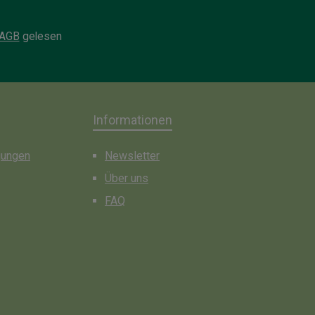
ndung Täglich
Verteilen Sie eine
ens nach der
gleichmäßig dünne
AGB
gelesen
ung auftragen.
Menge auf Gesicht und
Dekolleté und lassen sie
die Maske für ca. 20
Minuten einwirken.
Anschließend mit einem
Informationen
Papiertuch entfernen
gungen
Newsletter
und Cremereste im
Gesicht einmassieren.
Über uns
FAQ