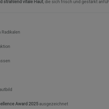
d strahlend vitale Haut
, die sich frisch und gestärkt anfüh
n Radikalen
uktion
lassen
utbild
ellence Award 2025
ausgezeichnet