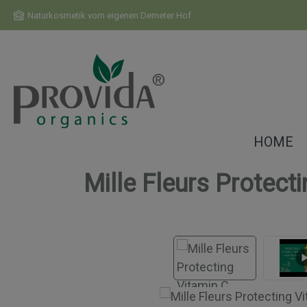
m Hauptinhalt springen
Zur Suche springen
Zur Hauptnavigation springen
Naturkosmetik vom eigenen Demeter Hof
HOME
Mille Fleurs Protec
Bildergalerie überspringen